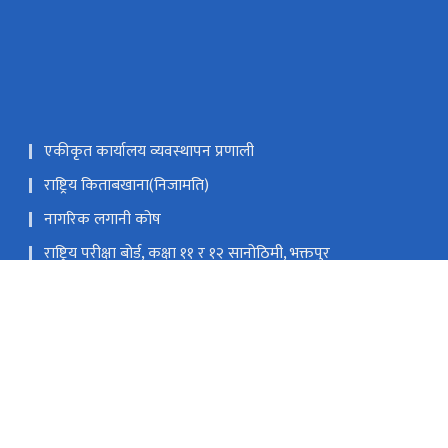
एकीकृत कार्यालय व्यवस्थापन प्रणाली
राष्ट्रिय किताबखाना(निजामति)
नागरिक लगानी कोष
राष्ट्रिय परीक्षा बोर्ड, कक्षा ११ र १२ सानोठिमी, भक्तपुर
शैक्षिक गुणस्तर परीक्षण केन्द्र, सानोठिमी, भक्तपुर
p
९७७-०१-६६३४३७३, मान्यता तथा समकक्षता शाखा ९७७-०१-६६३५८२९