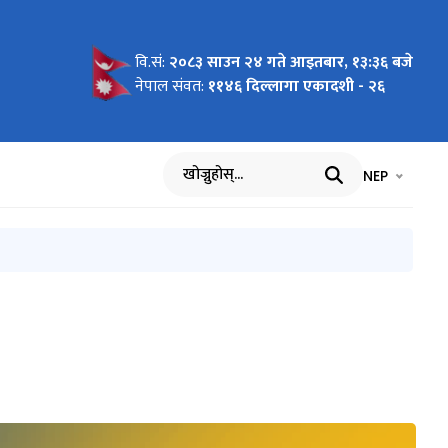
८३ का
क वर्ष
य तहमा
३ का लागि
 स्वीकृति
कृत
्धी आशयको
 गणित
ता प्रदान
रमको लागि
िति:
यअनुसार)
८३ का
ूचना ।
सूचना !
विकल्पमा
वि.सं:
२०८३ साउन २४ गते आइतबार, १३:३६ बजे
ची
नेपाल संवत:
११४६ दिल्लागा एकादशी - २६
मा प्रकट
भाषा चयन गर्नुह
भाषा प
NEP
खोज्नुहोस्