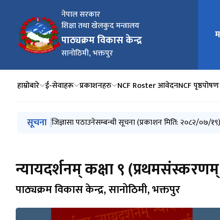
नेपाल सरकार
शिक्षा तथा खेलकुद मन्त्रालय
मुख्य न
म
पाठ्यक्रम विकास केन्द्र
सानोठिमी, भक्तपुर
हाम्रोबारे
ई-सेवाहरू
प्रकाशनहरु
NCF Roster आवेदन
NCF पृष्ठपोषण
मुख्य नेभिगेसनमा जानुहोस्
सूचना
ऐच्छिक कम्प्युटर विज्ञान कक्षा १० (अङ्ग्रेजी संस्करण २०८२)
जिज्ञासा पठाउनेसम्बन्धी सूचना (प्रकाशन मिति: २०८२/०७/१९
सूझाव संकलनसम्बन्धी सूचना
थप पाठ्यसामग्री पेस गर्नेसम्बन्धी सूचना !
ऐच्छिक तथा अङ्ग्रेजी भाषामा अनुवादित पाठ्यपुस्तकको शैक्षि
न्यायदर्शनम् कक्षा ९ (प्रथमसंस्करणम
पाठ्यक्रम विकास केन्द्र, सानोठिमी, भक्तपुर