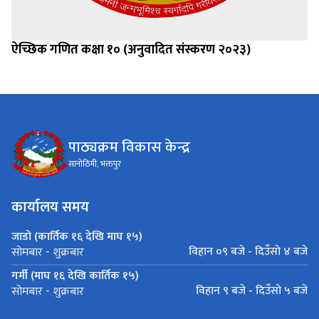
ऐच्छिक गणित कक्षा १० (अनुवादित संस्करण २०२३)
पाठ्यक्रम विकास केन्द्र
सानोठिमी, भक्तपुर
कार्यालय समय
जाडो (कार्तिक १६ देखि माघ १५)
विहान ०९ बजे - दिउँसो ४ बजे
सोमबार - शुक्रबार
गर्मी (माघ १६ देखि कार्तिक १५)
विहान ९ बजे - दिउँसो ५ बजे
सोमबार - शुक्रबार