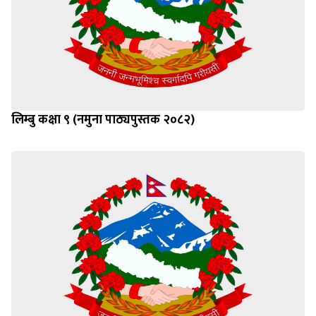
लिम्बु कक्षा ९ (नमुना पाठ्यपुस्तक २०८२)