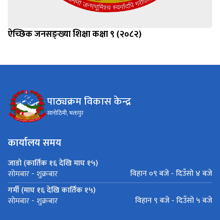
ऐच्छिक जनसङ्ख्या शिक्षा कक्षा ९ (२०८२)
पाठ्यक्रम विकास केन्द्र
सानोठिमी, भक्तपुर
कार्यालय समय
जाडो (कार्तिक १६ देखि माघ १५)
विहान ०९ बजे - दिउँसो ४ बजे
सोमबार - शुक्रबार
गर्मी (माघ १६ देखि कार्तिक १५)
विहान ९ बजे - दिउँसो ५ बजे
सोमबार - शुक्रबार